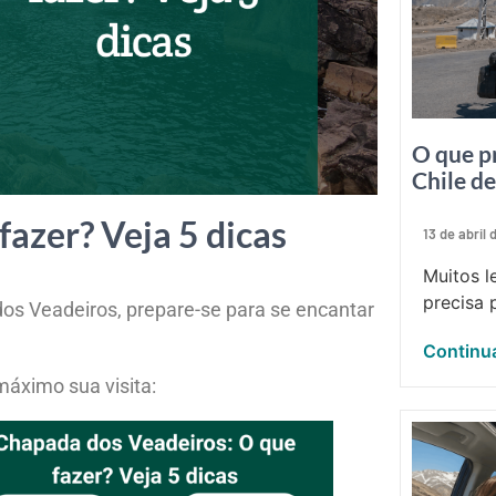
O que p
Chile d
azer? Veja 5 dicas
13 de abril
Muitos l
precisa p
os Veadeiros, prepare-se para se encantar
Continua
 máximo sua visita: