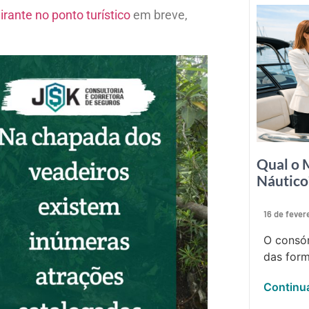
irante no ponto turístico
em breve,
Qual o 
Náutico
16 de fever
O consór
das form
Continua