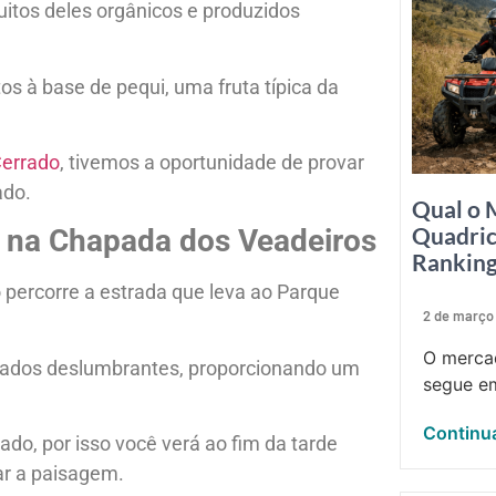
uitos deles orgânicos e produzidos
s à base de pequi, uma fruta típica da
Cerrado
, tivemos a oportunidade de provar
ado.
Qual o 
Quadric
io na Chapada dos Veadeiros
Rankin
 percorre a estrada que leva ao Parque
2 de março
O mercad
rados deslumbrantes, proporcionando um
segue em
Continua
do, por isso você verá ao fim da tarde
ar a paisagem.