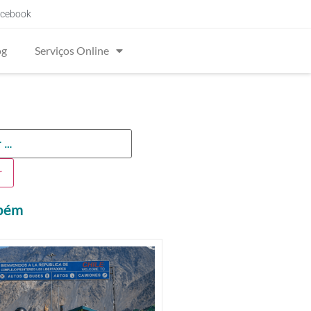
cebook
og
Serviços Online
mbém