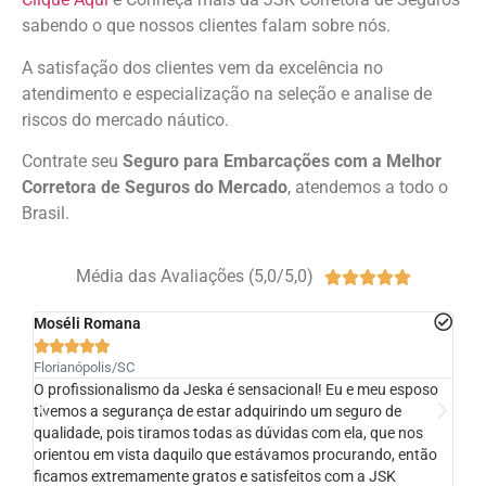
sabendo o que nossos clientes falam sobre nós.
A satisfação dos clientes vem da excelência no
atendimento e especialização na seleção e analise de
riscos do mercado náutico.
Contrate seu
Seguro para Embarcações com a Melhor
Corretora de Seguros do Mercado
, atendemos a todo o
Brasil.
Média das Avaliações (5,0/5,0)





Ali Junior
Ed






Santa Fe do Sul/SP
Te
so
ótima profissional, a solução adequada foi atendida.
Bo
ão