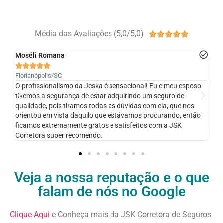
Média das Avaliações (5,0/5,0)





Ali Junior





Santa Fe do Sul/SP
l! Eu e meu esposo
ótima profissional, a solução adequada foi atendi
 um seguro de
com ela, que nos
 procurando, então
os com a JSK
Veja a nossa reputação e o que
falam de nós no Google
Clique Aqui
e Conheça mais da JSK Corretora de Seguros