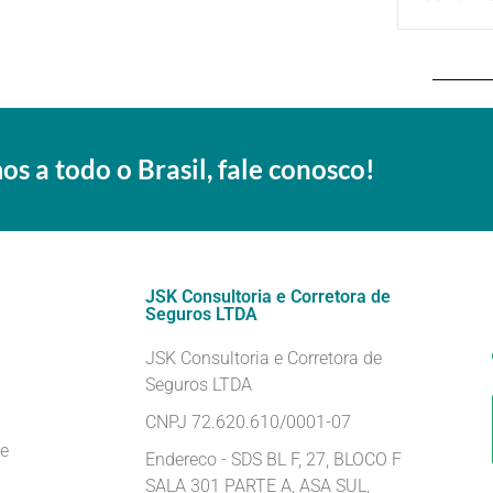
s a todo o Brasil, fale conosco!
JSK Consultoria e Corretora de
Seguros LTDA
JSK Consultoria e Corretora de
Seguros LTDA
CNPJ 72.620.610/0001-07
de
Endereco - SDS BL F, 27, BLOCO F
SALA 301 PARTE A, ASA SUL,