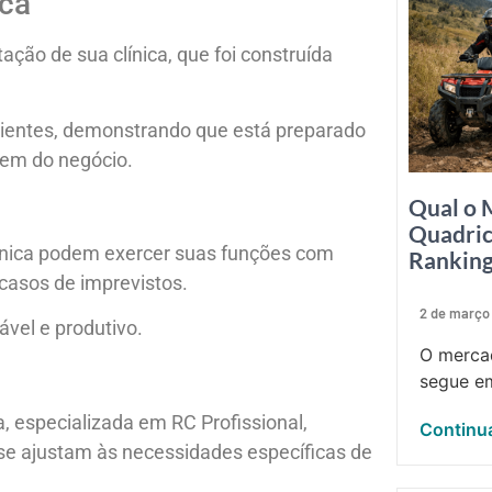
ica
ção de sua clínica, que foi construída
clientes, demonstrando que está preparado
gem do negócio.
Qual o 
Quadric
línica podem exercer suas funções com
Rankin
casos de imprevistos.
2 de março
ável e produtivo.
O mercad
segue em
a, especializada em RC Profissional,
Continua
 se ajustam às necessidades específicas de