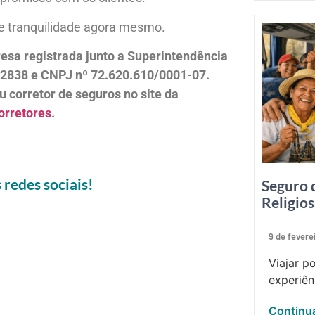
 e tranquilidade agora mesmo.
esa registrada junto a Superintendência
12838 e CNPJ nº 72.620.610/0001-07.
u corretor de seguros no site da
orretores
.
redes sociais!
Seguro 
Religio
9 de fevere
Viajar p
experiên
Continua