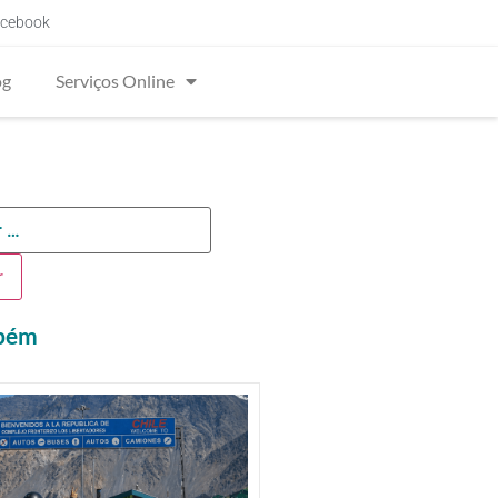
cebook
og
Serviços Online
mbém