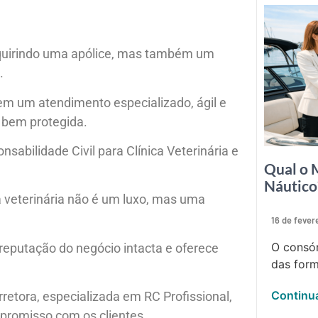
dquirindo uma apólice, mas também um
.
em um atendimento especializado, ágil e
e bem protegida.
sabilidade Civil para Clínica Veterinária e
Qual o 
Náutico
ca veterinária não é um luxo, mas uma
16 de fever
O consór
 reputação do negócio intacta e oferece
das form
Continua
rretora, especializada em RC Profissional,
mpromisso com os clientes.