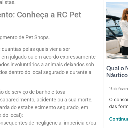
listas.
ento: Conheça a RC Pet
egmento de Pet Shops.
 quantias pelas quais vier a ser
ada em julgado ou em acordo expressamente
dos involuntários a animais deixados sob
Qual o 
os dentro do local segurado e durante a
Náutico
16 de fever
o de serviço de banho e tosa;
esaparecimento, acidente ou a sua morte,
O consór
das form
arda do estabelecimento segurado, em
 do local);
Continua
nsequentes de negligência, imperícia e/ou