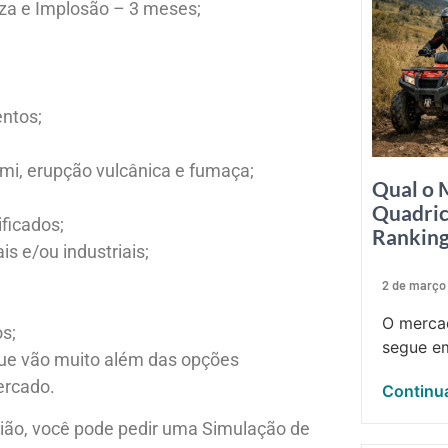
za e Implosão – 3 meses;
ntos;
ami, erupção vulcânica e fumaça;
Qual o 
Quadric
ficados;
Rankin
s e/ou industriais;
2 de março
O mercad
s;
segue em
que vão muito além das opções
ercado.
Continua
ião, você pode pedir uma Simulação de