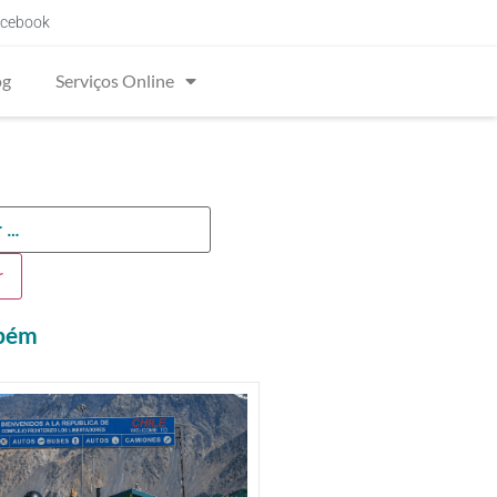
cebook
og
Serviços Online
mbém